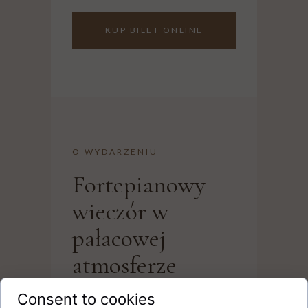
KUP BILET ONLINE
O WYDARZENIU
Fortepianowy
wieczór w
pałacowej
atmosferze
Consent to cookies