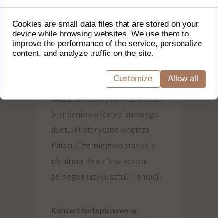
Artystki zabiorą słuchaczy w
Cookies are small data files that are stored on your
device while browsing websites. We use them to
muzyczną podróż przez różne
improve the performance of the service, personalize
epoki i style. Program koncertu
content, and analyze traffic on the site.
łączy klasyczną elegancję z
Customize
Allow all
nowoczesną wrażliwością,
ukazując niezwykłe możliwości
brzmieniowe fortepianowego
duetu. Historyczne wnętrza
Pałacu Czerniejewo staną się
idealnym tłem dla wieczoru
pełnego muzyki, sztuki i emocji.
Koncert fortepianowy w