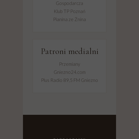
Gospodarcza
Klub TP Poznań
Pianina ze Żnina
Patroni medialni
Przemiany
Gniezno24.com
Plus Radio 89,5 FM Gniezno