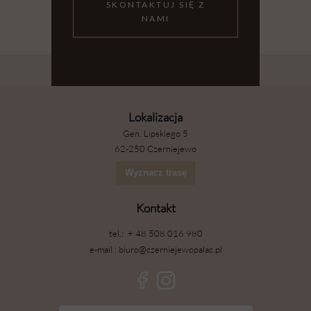
SKONTAKTUJ SIĘ Z
NAMI
Lokalizacja
Gen. Lipskiego 5
62-250 Czerniejewo
Wyznacz trasę
Kontakt
tel.: + 48 508 016 980
e-mail : biuro@czerniejewopalac.pl