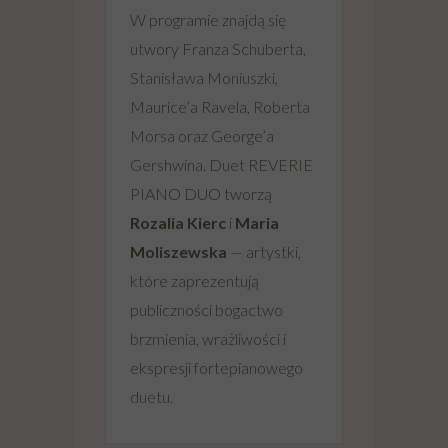
W programie znajdą się
utwory Franza Schuberta,
Stanisława Moniuszki,
Maurice’a Ravela, Roberta
Morsa oraz George’a
Gershwina. Duet REVERIE
PIANO DUO tworzą
Rozalia Kierc
i
Maria
Moliszewska
— artystki,
które zaprezentują
publiczności bogactwo
brzmienia, wrażliwości i
ekspresji fortepianowego
duetu.