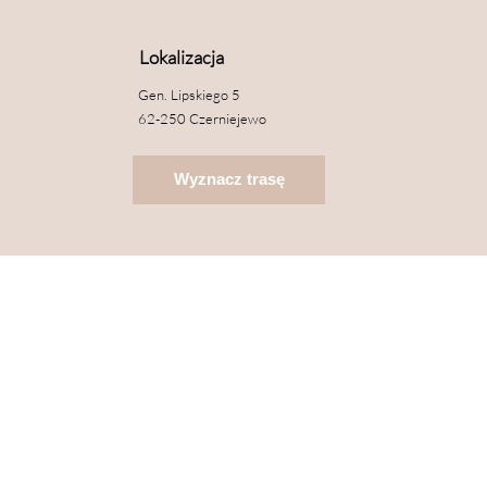
Lokalizacja
Gen. Lipskiego 5
62-250 Czerniejewo
Wyznacz trasę