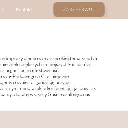
es
Kontakt
ZAREZERWUJ
erencje
dy samochodowe
my imprezy plenerowe o szerokiej tematyce. Na
ie wielu większych i mniejszych koncertów,
ra organizacje i efektowność.
acowo- Parkowego w Czerniejewie
rujemy również organizację przyjęć
wintnym menu, a także konferencji, zjazdów czy
bamy o to, aby wszyscy Goście czuli się u nas