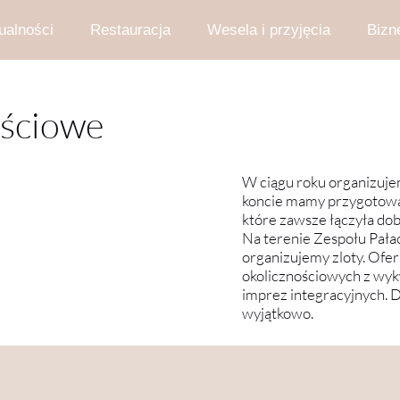
ualności
Restauracja
Wesela i przyjęcia
Bizn
arzenia
Ślub i Wesele w Pałacu
Konf
ściowe
edzanie pałacu
Imprezy Okolicznościowe
Zjaz
W ciągu roku organizuje
koncie mamy przygotowan
które zawsze łączyła dob
Na terenie Zespołu Pał
organizujemy zloty. Ofe
okolicznościowych z wyk
imprez integracyjnych. D
wyjątkowo.