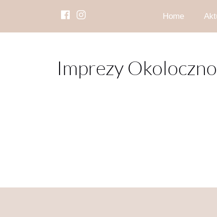
Home
Akt
Wyd
Imprezy Okoloczno
Zwi